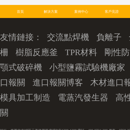
首頁
解決方案
案例中心
客戶見證
友情鏈接：
交流點焊機
負離子
柵
樹脂反應釜
TPR材料
剛性防
顎式破碎機
小型鹽霧試驗機廠家
口報關
進口報關博客
木材進口
模具加工制造
電蒸汽發生器
高
關