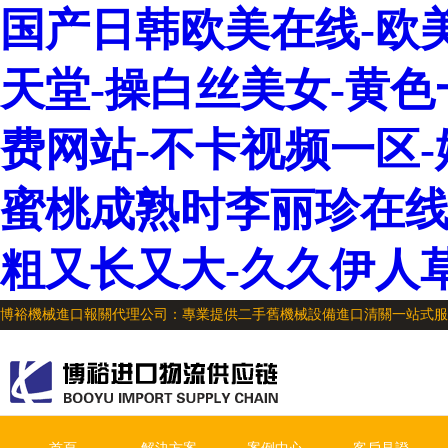
国产日韩欧美在线-欧
天堂-操白丝美女-黄色一
费网站-不卡视频一区-
蜜桃成熟时李丽珍在线观
粗又长又大-久久伊人
博裕機械進口報關代理公司：專業提供二手舊機械設備進口清關一站式服