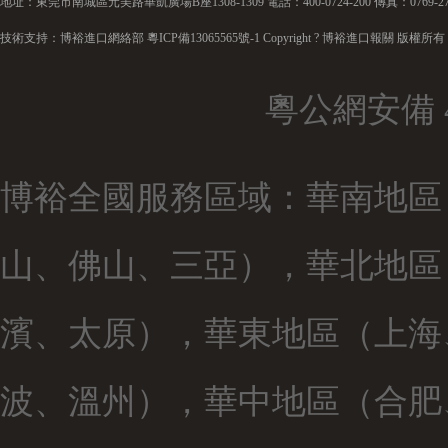
地址：東莞市南城區元美路華凱廣場B座1308-1309 電話：400-0724-200 傳真：0769-272
技術支持：博裕進口網絡部
粵ICP備13065565號-1
Copyright ? 博裕進口報關 版權所有
粵公網安備 44
博裕全國服務區域：華南地區
山、佛山、三亞），華北地區
濱、太原），華東地區（上海
波、溫州），華中地區（合肥