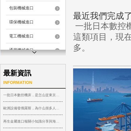
包裝機械進口
最近我們完成
環保機械進口
一批日本數控
這類項目，現
電工機械進口
多。
通用機械進口
儀器儀表進口
最新資訊
其它機械進口
INFORMATION
一批日本數控機床，是怎么從東京轉口到 ...
歐洲設備發俄羅斯，為什么很多人選擇走 ...
再生金屬進口報關小知識分享與海關申報 ...