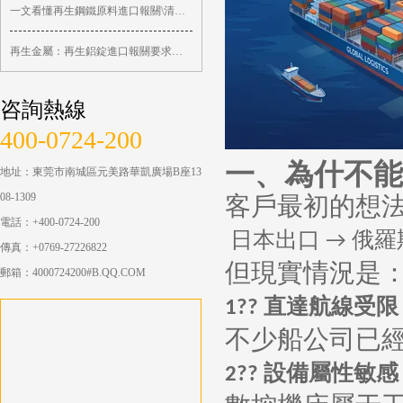
一文看懂再生鋼鐵原料進口報關\清關不 ...
再生金屬：再生鋁錠進口報關要求和依據 ...
咨詢熱線
400-0724-200
一、為什不能
地址：東莞市南城區元美路華凱廣場B座13
08-1309
客戶最初的想
電話：+400-0724-200
日本出口
俄羅
→
傳真：+0769-27226822
但現實情況是
郵箱：4000724200#B.QQ.COM
直達航線受限
1??
不少船公司已
設備屬性敏感
2??