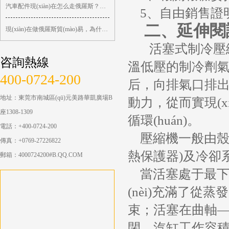
汽車配件現(xiàn)在怎么走俄羅斯？很多訂單已 ...
5、自由銷售證
二、延伸閱
現(xiàn)在做俄羅斯貿(mào)易，為什么越來越依賴中 ...
活塞式制冷壓縮機
咨詢熱線
溫低壓的制冷劑氣
400-0724-200
后，向排氣口排出
地址：東莞市南城區(qū)元美路華凱廣場B
動力，從而實現(x
座1308-1309
循環(huán)。
電話：+400-0724-200
壓縮機一般由殼
傳真：+0769-27226822
熱保護器)及冷卻系統
郵箱：4000724200#B.QQ.COM
當活塞處于最下端
(nèi)充滿了從蒸
束；活塞在曲軸
閉，汽缸工作容積