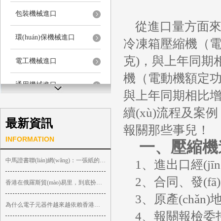
包裝機械進口
從進口量方面來看，數
環(huán)保機械進口
冷凍箱壓縮機（電動
克)，與上年同期相
電工機械進口
機（電動機額定功率≤
通用機械進口
與上年同期相比增
儀器儀表進口
續(xù)流程及案
最新資訊
報關那些事兒！
其它機械進口
INFORMATION
一、壓縮機進
中馬證書聯(lián)網(wǎng)：一張紙的“原產(chǎn)地”正在 ...
1、進出口經(jīn
2、合同、發(fā
香港在俄羅斯貿(mào)易里，到底扮演什么角色 ...
3、原產(chǎn)
為什么電子元器件越來越依賴香港中轉(zhuǎn)？
4、報關報檢委