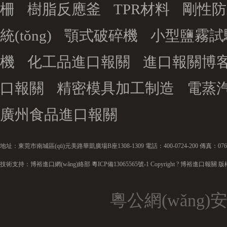
柵
樹脂反應釜
TPR材料
剛性防
統(tǒng)
顎式破碎機
小型鹽霧試
機
化工品進口報關
進口報關博
口報關
精密模具加工制造
電蒸汽
廣州食品進口報關
地址：東莞市南城區(qū)元美路華凱廣場B座1308-1309 電話：400-0724-200 傳真：0769-
技術支持：博裕進口網(wǎng)絡部
粵ICP備13065565號-1
Copyright ? 博裕進口報關 
粵公網(wǎng)安備