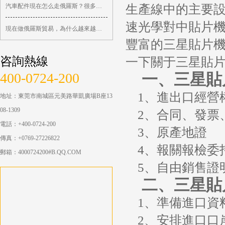
生產線中的主要
汽車配件現在怎么走俄羅斯？很多訂單已 ...
速光學對中貼片
現在做俄羅斯貿易，為什么越來越依賴中 ...
豐富的三星貼片
咨詢熱線
一下關于三星貼
400-0724-200
一、三星貼
1、進出口經營
地址：東莞市南城區元美路華凱廣場B座13
08-1309
2、合同、發票
電話：+400-0724-200
3、原產地證
傳真：+0769-27226822
4、報關報檢委
郵箱：4000724200#B.QQ.COM
5、自由銷售證
二、三星貼
1、準備進口資
2、安排進口口