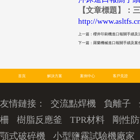
【文章標題】：
http://www.asltfs.c
上一篇：櫻井印刷機進口報關手續及
下一篇：羅蘭機械進口報關手續及案
首頁
解決方案
案例中心
客戶見證
友情鏈接：
交流點焊機
負離子
柵
樹脂反應釜
TPR材料
剛性防
顎式破碎機
小型鹽霧試驗機廠家