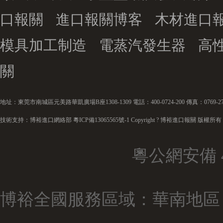
口報關
進口報關博客
木材進口
模具加工制造
電蒸汽發生器
高
關
地址：東莞市南城區元美路華凱廣場B座1308-1309 電話：400-0724-200 傳真：0769-272
技術支持：博裕進口網絡部
粵ICP備13065565號-1
Copyright ? 博裕進口報關 版權所有
粵公網安備 44
博裕全國服務區域：華南地區