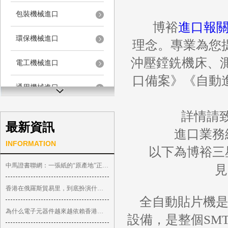
包裝機械進口
博裕
進口報
環保機械進口
理念。專業為您
沖壓鏜銑機床、測
電工機械進口
口備案》《自動
通用機械進口
儀器儀表進口
詳情請致電
最新資訊
進口業務總監
其它機械進口
INFORMATION
以下為博裕三星
中馬證書聯網：一張紙的“原產地”正在 ...
見
香港在俄羅斯貿易里，到底扮演什么角色 ...
全自動貼片機是
為什么電子元器件越來越依賴香港中轉？
設備，是整個SM