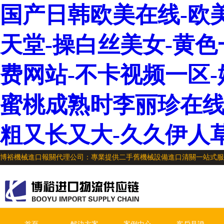
国产日韩欧美在线-欧
天堂-操白丝美女-黄色一
费网站-不卡视频一区-
蜜桃成熟时李丽珍在线观
粗又长又大-久久伊人
博裕機械進口報關代理公司：專業提供二手舊機械設備進口清關一站式服