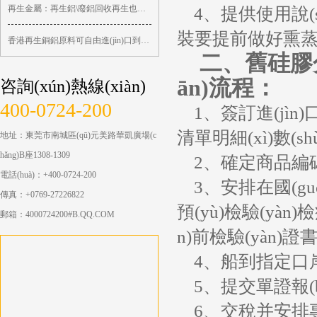
再生金屬：再生鋁\廢鋁回收再生也許有 ...
4、提供使用說(s
裝要提前做好熏
香港再生銅鋁原料可自由進(jìn)口到大陸
二、舊硅膠分配泵
ān)流程：
咨詢(xún)熱線(xiàn)
400-0724-200
1、簽訂進(jìn)口合
清單明細(xì)數(shù)
地址：東莞市南城區(qū)元美路華凱廣場(c
hǎng)B座1308-1309
2、確定商品編碼和進(
電話(huà)：+400-0724-200
3、安排在國(guó)外
傳真：+0769-27226822
預(yù)檢驗(yàn)
郵箱：4000724200#B.QQ.COM
n)前檢驗(yàn)證書
4、船到指定口
5、提交單證報(bào
6、交稅并安排專(zhuā