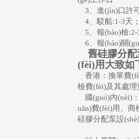
3、進(jìn)口許可
4、駁船:1-3天
5、報(bào)檢:2
6、報(bào)關(gu
舊硅膠分配泵設(
(fèi)用大致
香港：換單費(fèi)
檢費(fèi)及其處理費
國(guó)內(nèi)：
uān)費(fèi)用、
硅膠分配泵設(shè