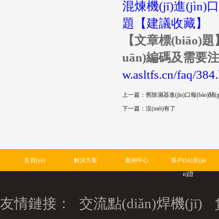
混煉機(jī)進(jìn)
題【建議收藏】
【文章標(biāo)題
uān)編碼及需要注
w.asltfs.cn/faq/384
上一篇：舊除濕器進(jìn)口報(bào)關(g
下一篇：沒(méi)有了
首頁(yè)
解決方案
案例中心
客戶(hù)見(jià
n)證
友情鏈接：
交流點(diǎn)焊機(jī)