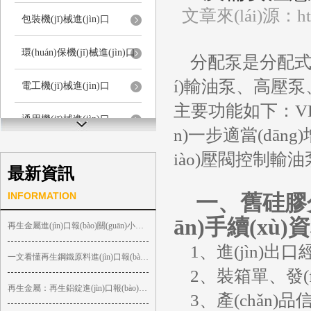
文章來(lái)源：http
包裝機(jī)械進(jìn)口
環(huán)保機(jī)械進(jìn)口
分配泵是分配式噴油泵
í)輸油泵、高壓泵
電工機(jī)械進(jìn)口
主要功能如下：VE
通用機(jī)械進(jìn)口
n)一步適當(dān
儀器儀表進(jìn)口
iào)壓閥控制輸
最新資訊
其它機(jī)械進(jìn)口
INFORMATION
一、舊硅膠分配泵
ān)手續(xù)
再生金屬進(jìn)口報(bào)關(guān)小知識(shí)分享與海關(guān)申報(bào) ...
1、進(jìn)出口經(j
一文看懂再生鋼鐵原料進(jìn)口報(bào)關(guān)\清關(guān)不 ...
2、裝箱單、發(f
再生金屬：再生鋁錠進(jìn)口報(bào)關(guān)要求和依據(jù) ...
3、產(chǎn)