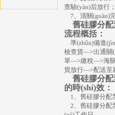
查驗(yàn)后放行
7、清關(guān)
舊硅膠分配泵設(s
流程概括：
準(zhǔn)備進(
檢查貨—>出通關(guā
單—>繳稅—>海關(gu
貨放行—>配送至廠(
舊硅膠分配泵設(s
的時(shí)效：
1、舊硅膠分配泵設(
2、舊硅膠分配泵設(
(gè)工作日