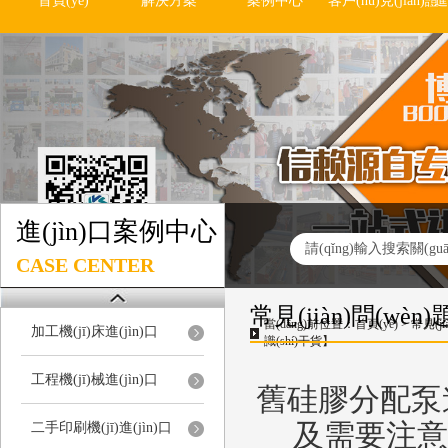
首頁(yè)
解決方案
案例中心
客戶(hù)見(jiàn)證
進
進(jìn)口案例中心
CASE CENTER
常見(jiàn)問(wèn)
當(dāng)前位置：
首頁(yè)
>
常見(ji
加工機(jī)床進(jìn)口
識(shí)干貨】
工程機(jī)械進(jìn)口
舊硅膠分配泵進(j
及需要注意哪
二手印刷機(jī)進(jìn)口