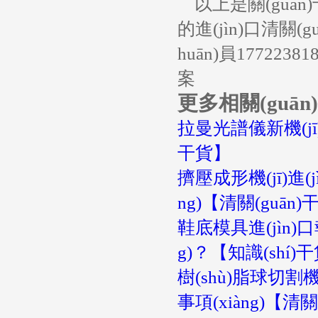
以上是關(guān
的進(jìn)口清關(gu
huān)員177223
案
更多相關(guā
拉曼光譜儀新機(jī)進
干貨】
擠壓成形機(jī)進(j
ng)【清關(guān
鞋底模具進(jìn)口
g)？【知識(shí)
樹(shù)脂球切割機(
事項(xiàng)【清關