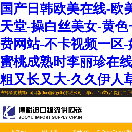
国产日韩欧美在线-欧
天堂-操白丝美女-黄色一
费网站-不卡视频一区-
蜜桃成熟时李丽珍在线观
粗又长又大-久久伊人
博裕機(jī)械進(jìn)口報(bào)關(guān)代理公司：專(zhuān)業(yè)提供二手