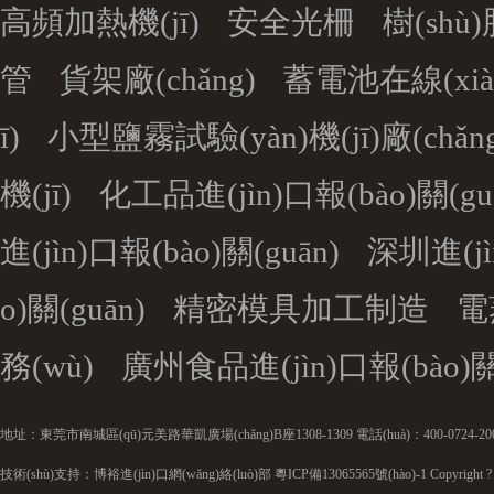
高頻加熱機(jī)
安全光柵
樹(shù
管
貨架廠(chǎng)
蓄電池在線(xiàn)
ī)
小型鹽霧試驗(yàn)機(jī)廠(chǎn
機(jī)
化工品進(jìn)口報(bào)關(gu
進(jìn)口報(bào)關(guān)
深圳進(jì
o)關(guān)
精密模具加工制造
電
務(wù)
廣州食品進(jìn)口報(bào)關(
地址：東莞市南城區(qū)元美路華凱廣場(chǎng)B座1308-1309 電話(huà)：400-0724-200 
技術(shù)支持：博裕進(jìn)口網(wǎng)絡(luò)部
粵ICP備13065565號(hào)-1
Copyright